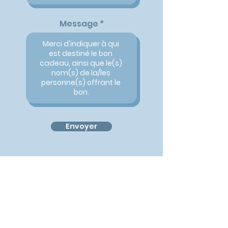
Message
Envoyer
CONTACT
Le cabinet
18 rue des Catalpas - 44300 Nantes
Proche de la Clinique Jules Verne