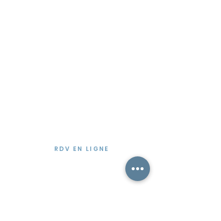
Lundi, mercredi et vendredi
Cabinet Centre ville
18 rue Marceau - 44000 Nantes
Proche du Boulevard Guist'hau
Mardi, jeudi et samedi
Prendre rendez-vous
manceau.reflexologie@gmail.co
m
06 78 16 32 15
RDV EN LIGNE